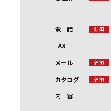
電 話
必須
FAX
メール
必須
カタログ
必須
内 容