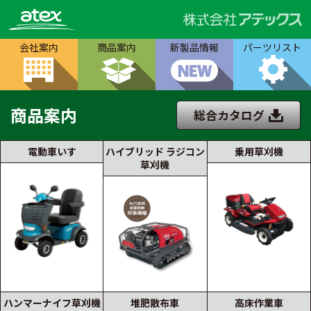
会社案内
商品案内
新製品情報
パーツリスト
商品案内
総合カタログ
電動車いす
ハイブリッド ラジコン
乗用草刈機
草刈機
ハンマーナイフ草刈機
堆肥散布車
高床作業車