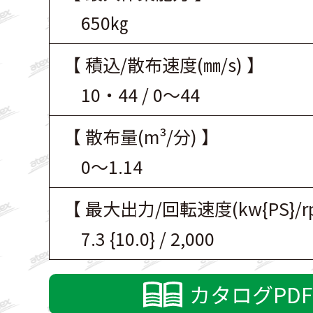
650㎏
【 積込/散布速度(㎜/s) 】
10・44 / 0～44
【 散布量(m³/分) 】
0～1.14
【 最大出力/回転速度(kw{PS}/r
7.3 {10.0} / 2,000
カタログPD