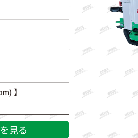
pm) 】
Fを見る