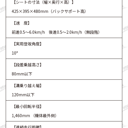
【シートの寸法（幅×奥行×高）】
425×395×480mm（バックサポート高）
【速 度】
前進0.5～6.0km/h 後進0.5～2.0km/h（無段階）
【実用登坂角度】
10°
【段差乗越高さ】
80mm以下
【溝乗り越え幅】
120mm以下
【最小回転半径】
1,460mm （機体最外側）
【連続走行距離】