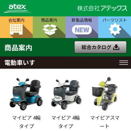
会社案内
商品案内
新製品情報
パーツリスト
商品案内
総合カタログ
電動車いす
マイピア 4輪
マイピア 4輪
マイピアスマ
タイプ
タイプ
ート