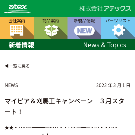
会社案内
商品案内
新製品情報
パーツリスト
新着情報
News & Topics
一覧に戻る
NEWS
2023 年 3 月 1 日
マイピア＆刈馬王キャンペーン ３月スタ
ート！
★★・‥…―━━━―…‥・・‥…―━―…‥・・‥…