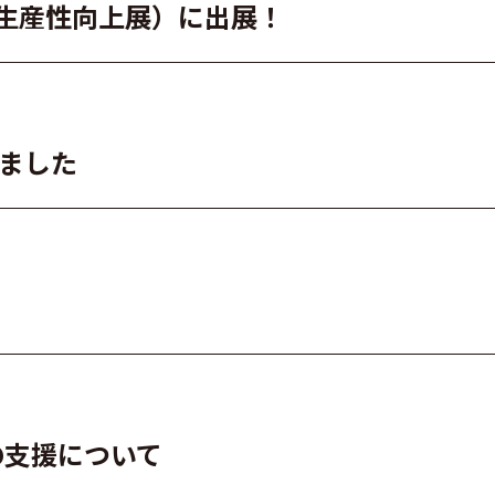
・測量生産性向上展）に出展！
れました
の支援について