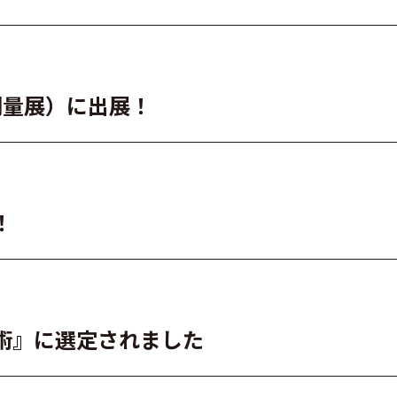
設・測量展）に出展！
！
術』に選定されました