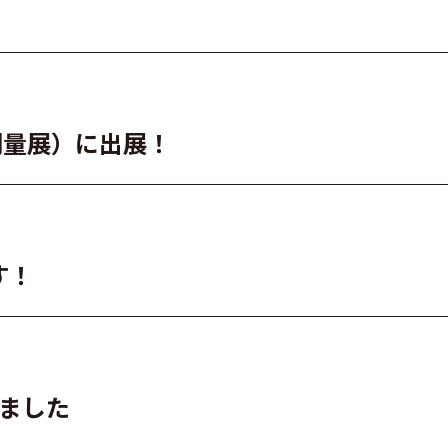
設・測量展）に出展！
す！
れました