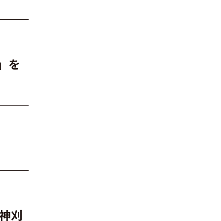
」を
神刈