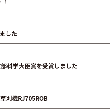
す！
れました
文部科学大臣賞を受賞しました
刈機RJ705ROB