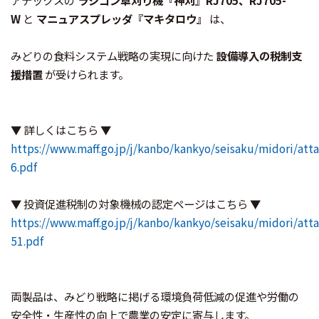
アテックスの
ラジコン草刈り機『神刈』RJ705、RJ705-
W
と
マニュアスプレッダ『マキタロウ』
は、
みどりの食料システム戦略の実現に向けた
設備導入の税制支
援措置
が受けられます。
▼ 詳しくはこちら ▼
https://www.maff.go.jp/j/kanbo/kankyo/seisaku/midori/att
6.pdf
▼ 投資促進税制の対象機械の認定ページはこちら ▼
https://www.maff.go.jp/j/kanbo/kankyo/seisaku/midori/at
51.pdf
両製品は、みどり戦略に掲げる環境負荷低減の促進や労働の
安全性・生産性の向上で農業の安定に寄与します。